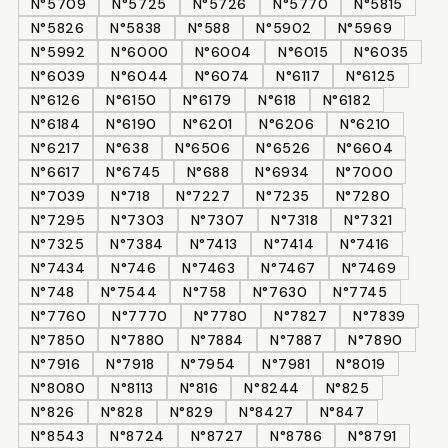
N°5709
N°5725
N°5726
N°5770
N°5815
N°5826
N°5838
N°588
N°5902
N°5969
N°5992
N°6000
N°6004
N°6015
N°6035
N°6039
N°6044
N°6074
N°6117
N°6125
N°6126
N°6150
N°6179
N°618
N°6182
N°6184
N°6190
N°6201
N°6206
N°6210
N°6217
N°638
N°6506
N°6526
N°6604
N°6617
N°6745
N°688
N°6934
N°7000
N°7039
N°718
N°7227
N°7235
N°7280
N°7295
N°7303
N°7307
N°7318
N°7321
N°7325
N°7384
N°7413
N°7414
N°7416
N°7434
N°746
N°7463
N°7467
N°7469
N°748
N°7544
N°758
N°7630
N°7745
N°7760
N°7770
N°7780
N°7827
N°7839
N°7850
N°7880
N°7884
N°7887
N°7890
N°7916
N°7918
N°7954
N°7981
N°8019
N°8080
N°8113
N°816
N°8244
N°825
N°826
N°828
N°829
N°8427
N°847
N°8543
N°8724
N°8727
N°8786
N°8791