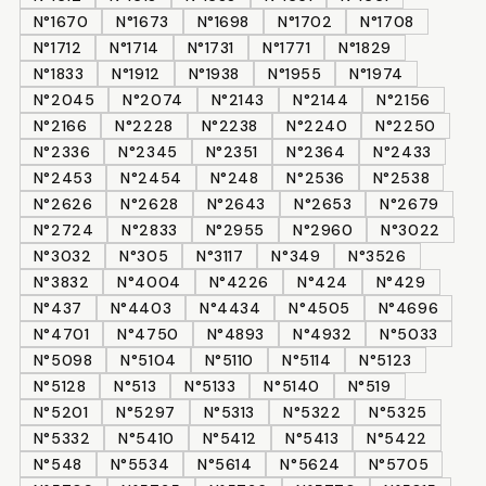
N°1670
N°1673
N°1698
N°1702
N°1708
N°1712
N°1714
N°1731
N°1771
N°1829
N°1833
N°1912
N°1938
N°1955
N°1974
N°2045
N°2074
N°2143
N°2144
N°2156
N°2166
N°2228
N°2238
N°2240
N°2250
N°2336
N°2345
N°2351
N°2364
N°2433
N°2453
N°2454
N°248
N°2536
N°2538
N°2626
N°2628
N°2643
N°2653
N°2679
N°2724
N°2833
N°2955
N°2960
N°3022
N°3032
N°305
N°3117
N°349
N°3526
N°3832
N°4004
N°4226
N°424
N°429
N°437
N°4403
N°4434
N°4505
N°4696
N°4701
N°4750
N°4893
N°4932
N°5033
N°5098
N°5104
N°5110
N°5114
N°5123
N°5128
N°513
N°5133
N°5140
N°519
N°5201
N°5297
N°5313
N°5322
N°5325
N°5332
N°5410
N°5412
N°5413
N°5422
N°548
N°5534
N°5614
N°5624
N°5705