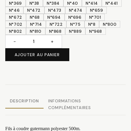
N°369
N°38
N°384
N°40
N°414
N°441
N°46
N°472
N°473
N°474
N°659
N°672
N°68
N°694
N°696
N°701
N°702
N°714
N°722
N°75
N°8
N°800
N°802
N°810
N°868
N°889
N°968
−
+
quantité
de
AJOUTER AU PANIER
Fils
à
coudre
gutermann
500m
DESCRIPTION
INFORMATIONS
COMPLÉMENTAIRES
Fils à coudre gutermann polyester 500m.