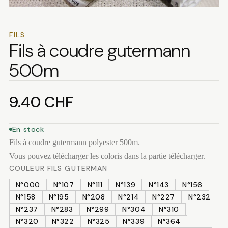
FILS
Fils à coudre gutermann
500m
9.40
CHF
En stock
Fils à coudre gutermann polyester 500m.
Vous pouvez télécharger les coloris dans la partie télécharger.
COULEUR FILS GUTERMAN
N°000
N°107
N°111
N°139
N°143
N°156
N°158
N°195
N°208
N°214
N°227
N°232
N°237
N°283
N°299
N°304
N°310
N°320
N°322
N°325
N°339
N°364