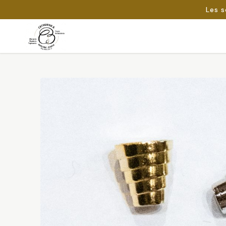
Les s
Passer
au
Rechercher :
contenu