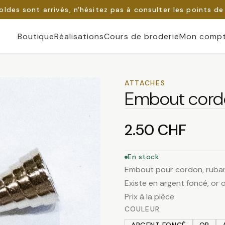
oldes sont arrivés, n'hésitez pas à consulter les points de
Boutique
Réalisations
Cours de broderie
Mon comp
ATTACHES
Embout cord
2.50
CHF
En stock
Embout pour cordon, ruba
Existe en argent foncé, or 
Prix à la pièce
COULEUR