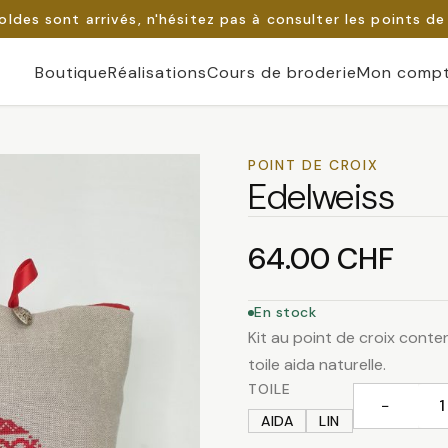
oldes sont arrivés, n'hésitez pas à consulter les points de
Boutique
Réalisations
Cours de broderie
Mon comp
POINT DE CROIX
Edelweiss
64.00
CHF
En stock
Kit au point de croix contena
toile aida naturelle.
TOILE
−
quantité
AIDA
LIN
de