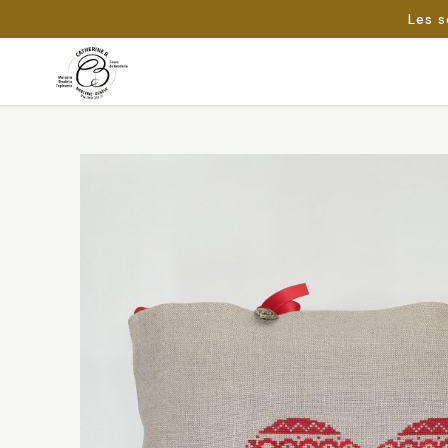
Les s
Passer
au
Rechercher :
contenu