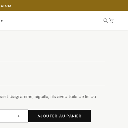
 croix
te
nt diagramme, aiguille, fils avec toile de lin ou
+
AJOUTER AU PANIER