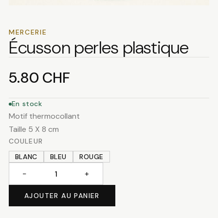
MERCERIE
Écusson perles plastique
5.80
CHF
En stock
Motif thermocollant
Taille 5 X 8 cm
COULEUR
BLANC
BLEU
ROUGE
−
+
quantité
de
AJOUTER AU PANIER
Écusson