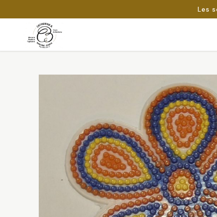
Les s
Passer
au
Rechercher :
contenu