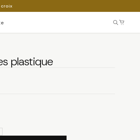
 croix
te
es plastique