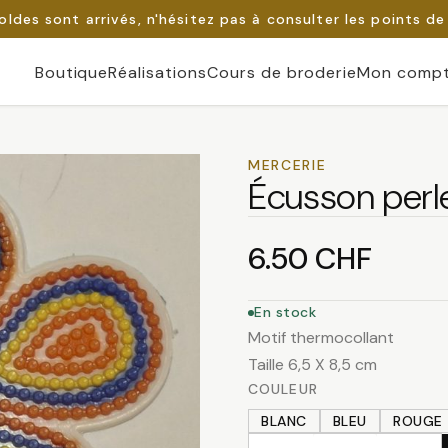
oldes sont arrivés, n'hésitez pas à consulter les points de
Boutique
Réalisations
Cours de broderie
Mon comp
MERCERIE
Écusson perl
6.50
CHF
En stock
Motif thermocollant
Taille 6,5 X 8,5 cm
COULEUR
BLANC
BLEU
ROUGE