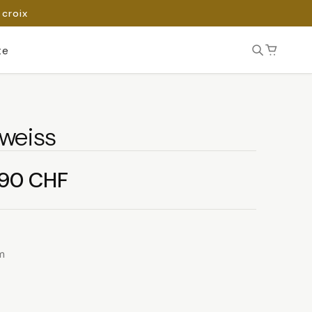
 croix
te
weiss
Plage
.90
CHF
de
prix :
m
3.80 CHF