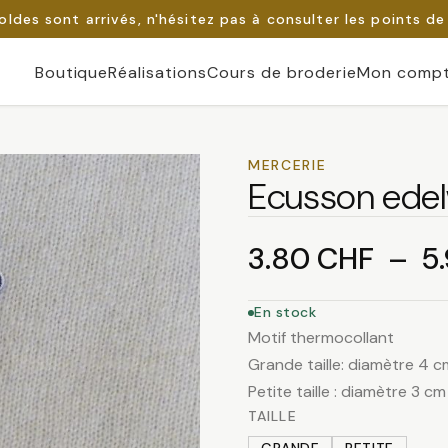
oldes sont arrivés, n'hésitez pas à consulter les points de
Boutique
Réalisations
Cours de broderie
Mon comp
MERCERIE
Ecusson edel
3.80
CHF
–
5
En stock
Motif thermocollant
Grande taille: diamètre 4 c
Petite taille : diamètre 3 cm
TAILLE