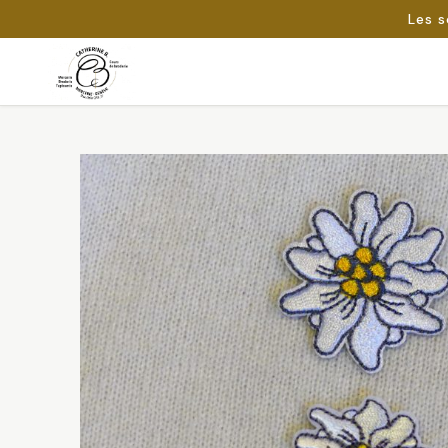
Les s
Passer
au
Rechercher :
contenu