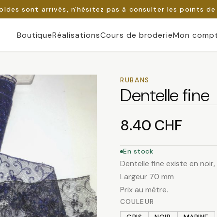
oldes sont arrivés, n'hésitez pas à consulter les points de
Boutique
Réalisations
Cours de broderie
Mon comp
RUBANS
Dentelle fine
8.40
CHF
En stock
Dentelle fine existe en noir
Largeur 70 mm
Prix au mètre.
COULEUR