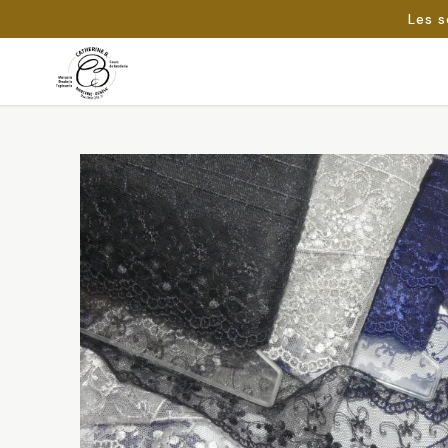
Les s
Passer
au
Rechercher :
contenu