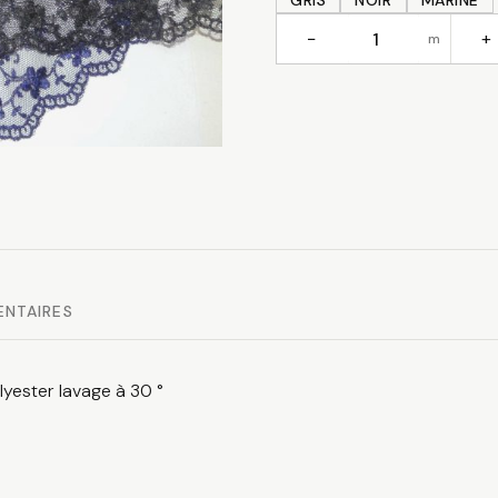
GRIS
NOIR
MARINE
−
+
m
quantité
de
Dentelle
fine
ENTAIRES
olyester lavage à 30 °