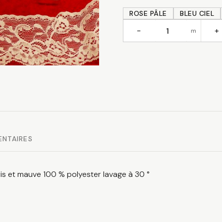
ROSE PÂLE
BLEU CIEL
−
+
m
quantité
de
Dentelle
fine
ENTAIRES
 gris et mauve 100 % polyester lavage à 30 °