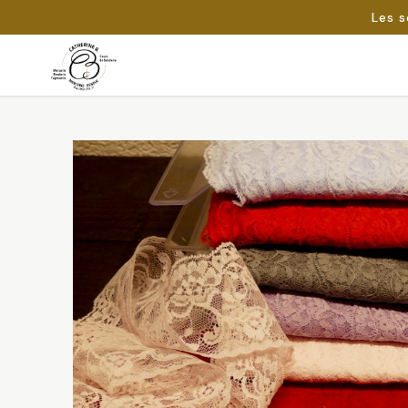
Les s
Passer
au
Rechercher :
contenu