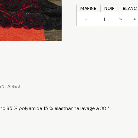
MARINE
NOIR
BLANC
−
+
m
quantité
de
Dentelle
élastique
ENTAIRES
blanc 85 % polyamide 15 % élasthanne lavage à 30 °