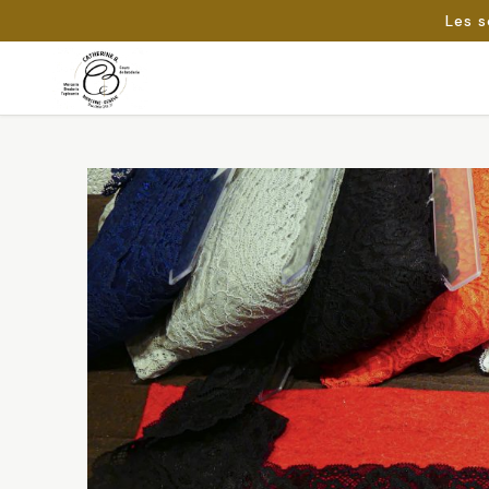
Les s
Passer
au
Rechercher :
contenu