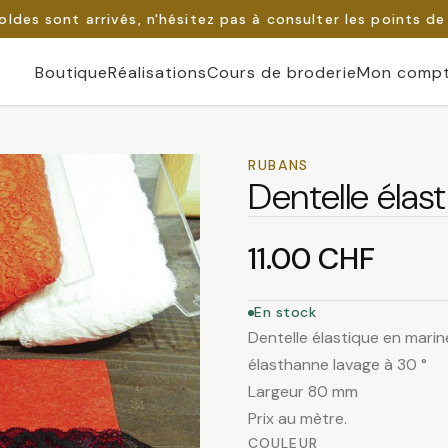
oldes sont arrivés, n'hésitez pas à consulter les points de
Boutique
Réalisations
Cours de broderie
Mon comp
RUBANS
Dentelle élas
11.00
CHF
En stock
Dentelle élastique en marin
élasthanne lavage à 30 °
Largeur 80 mm
Prix au mètre.
COULEUR