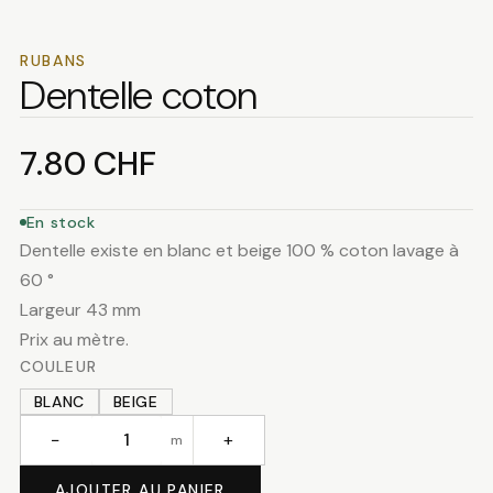
RUBANS
Dentelle coton
7.80
CHF
En stock
Dentelle existe en blanc et beige 100 % coton lavage à
60 °
Largeur 43 mm
Prix au mètre.
COULEUR
BLANC
BEIGE
−
+
m
quantité
de
AJOUTER AU PANIER