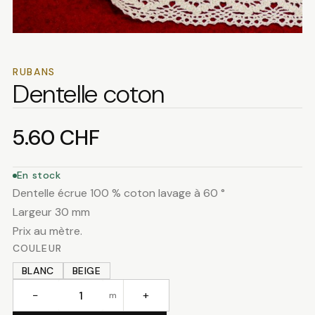
RUBANS
Dentelle coton
5.60
CHF
En stock
Dentelle écrue 100 % coton lavage à 60 °
Largeur 30 mm
Prix au mètre.
COULEUR
BLANC
BEIGE
−
+
m
quantité