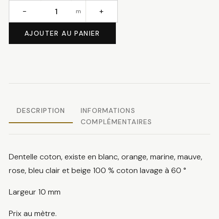
−
+
m
quantité
de
AJOUTER AU PANIER
Dentelle
coton
DESCRIPTION
INFORMATIONS
COMPLÉMENTAIRES
Dentelle coton, existe en blanc, orange, marine, mauve,
rose, bleu clair et beige 100 % coton lavage à 60 °
Largeur 10 mm
Prix au mètre.