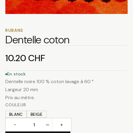
RUBANS
Dentelle coton
10.20
CHF
En stock
Dentelle noire 100 % coton lavage à 60 °
Largeur 20 mm
Prix au mètre.
COULEUR
BLANC
BEIGE
−
+
m
quantité