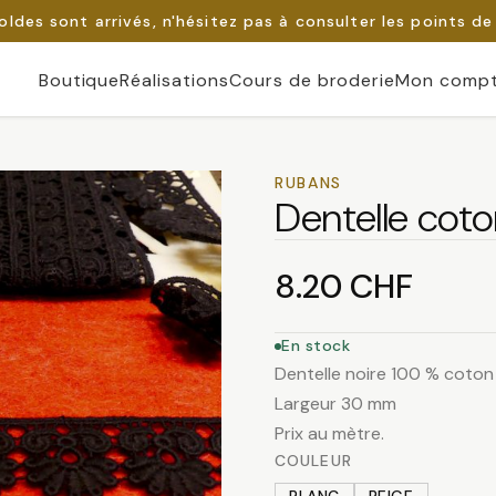
oldes sont arrivés, n'hésitez pas à consulter les points de
Boutique
Réalisations
Cours de broderie
Mon comp
RUBANS
Dentelle cot
8.20
CHF
En stock
Dentelle noire 100 % coton
Largeur 30 mm
Prix au mètre.
COULEUR