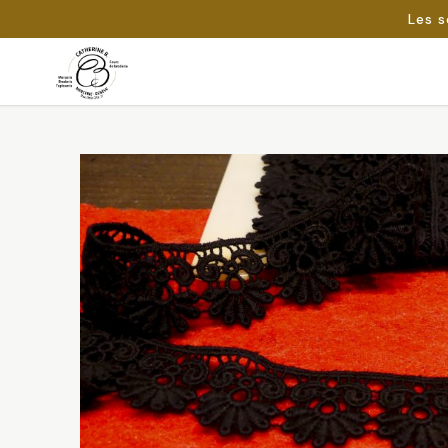
Les s
Passer
au
Rechercher :
contenu