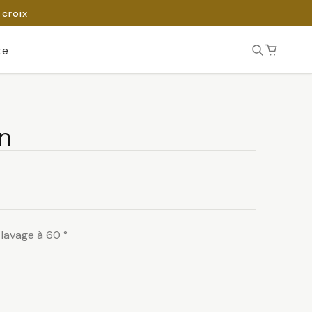
 croix
te
on
 lavage à 60 °