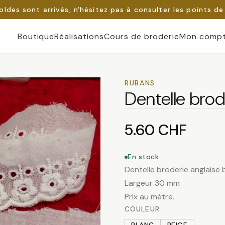
oldes sont arrivés, n'hésitez pas à consulter les points de
Boutique
Réalisations
Cours de broderie
Mon comp
RUBANS
Dentelle brod
5.60
CHF
En stock
Dentelle broderie anglaise
Largeur 30 mm
Prix au mètre.
COULEUR