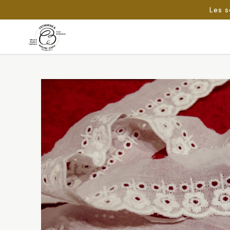
Les s
Passer
au
Rechercher :
contenu