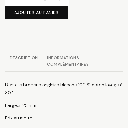
quantité
de
AJOUTER AU PANIER
Dentelle
broderie
anglaise
DESCRIPTION
INFORMATIONS
COMPLÉMENTAIRES
Dentelle broderie anglaise blanche 100 % coton lavage à
30 °
Largeur 25 mm
Prix au mètre.