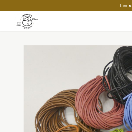
Les s
Passer
au
Rechercher :
contenu