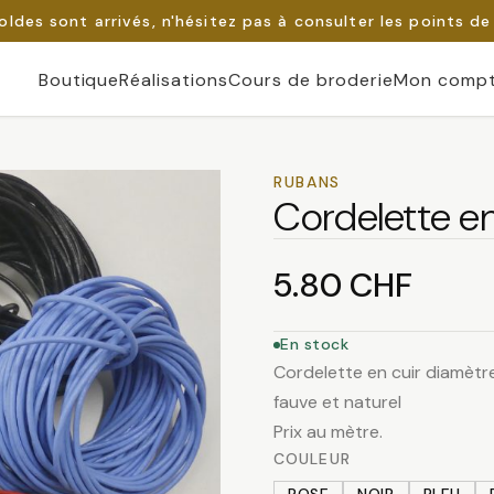
oldes sont arrivés, n'hésitez pas à consulter les points de
Boutique
Réalisations
Cours de broderie
Mon comp
RUBANS
Cordelette en
5.80
CHF
En stock
Cordelette en cuir diamètre 
fauve et naturel
Prix au mètre.
COULEUR