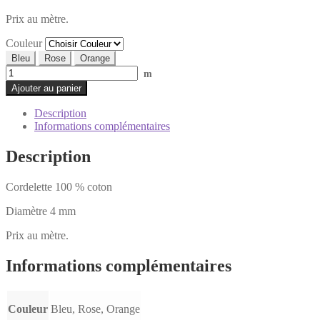
Prix au mètre.
Couleur
Bleu
Rose
Orange
quantité
m
de
Ajouter au panier
Cordelette
coton
Description
Informations complémentaires
Description
Cordelette 100 % coton
Diamètre 4 mm
Prix au mètre.
Informations complémentaires
Couleur
Bleu, Rose, Orange