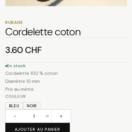
RUBANS
Cordelette coton
3.60
CHF
En stock
Cordelette 100 % coton
Diamètre 10 mm
Prix au mètre.
COULEUR
BLEU
NOIR
−
+
m
quantité
de
AJOUTER AU PANIER