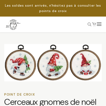
Les soldes sont arrivés, n'hésitez pas à consulter les
points de croix
Passer
au
Rechercher :
contenu
POINT DE CROIX
Cerceaux gnomes de noël