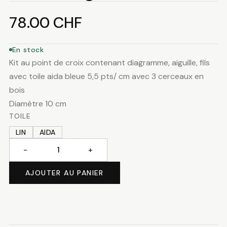
78.00
CHF
En stock
Kit au point de croix contenant diagramme, aiguille, fils
avec toile aida bleue 5,5 pts/ cm avec 3 cerceaux en
bois
Diamètre 10 cm
TOILE
LIN
AIDA
−
+
quantité
de
AJOUTER AU PANIER
Cerceaux
gnomes
de
noël