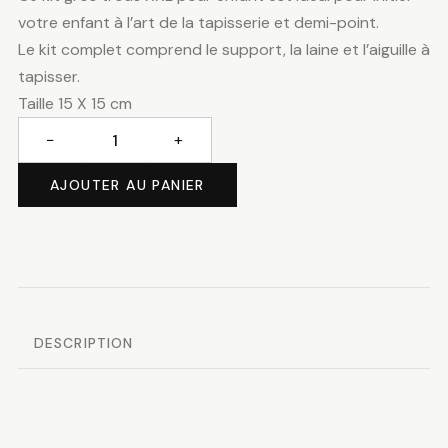
votre enfant à l’art de la
tapisserie et demi-point
.
Le kit complet comprend le support, la laine et l’
aiguille à
tapisser
.
Taille 15 X 15 cm
−
+
quantité
de
AJOUTER AU PANIER
Le
château
de
princesse
DESCRIPTION