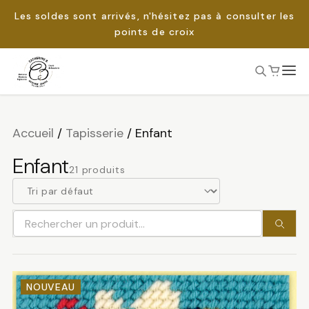
Les soldes sont arrivés, n'hésitez pas à consulter les
points de croix
Passer
au
Rechercher :
contenu
Accueil
/
Tapisserie
/
Enfant
Enfant
21 produits
Rechercher
un
produit
NOUVEAU