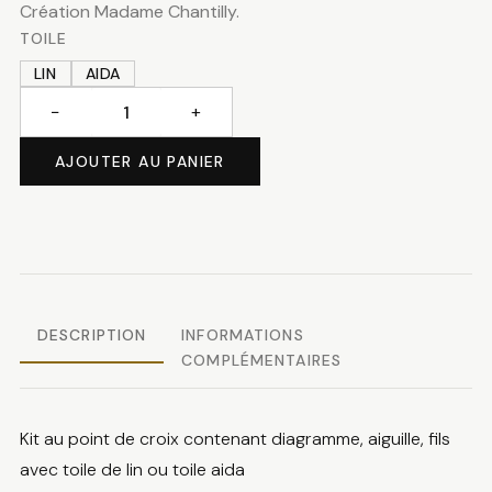
Création Madame Chantilly.
TOILE
LIN
AIDA
−
+
quantité
de
AJOUTER AU PANIER
Calendrier
de
l'avent
DESCRIPTION
INFORMATIONS
COMPLÉMENTAIRES
Kit au point de croix contenant diagramme, aiguille, fils
avec toile de lin ou toile aida