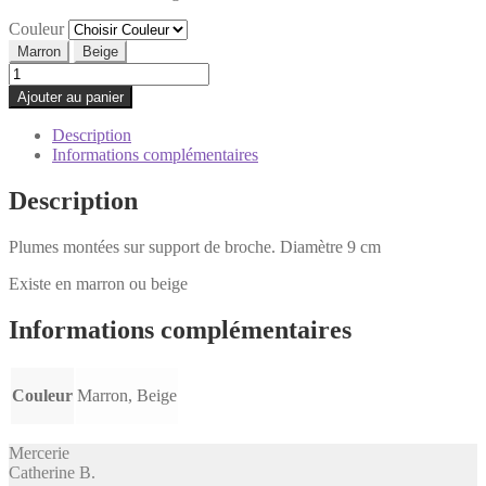
Couleur
Marron
Beige
quantité
de
Ajouter au panier
Broche
plumes
Description
Informations complémentaires
Description
Plumes montées sur support de broche. Diamètre 9 cm
Existe en marron ou beige
Informations complémentaires
Couleur
Marron, Beige
Mercerie
Catherine B
.