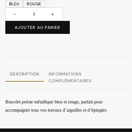
BLEU
ROUGE
−
+
quantité
de
AJOUTER AU PANIER
Bracelet
pelote
à
épingles
DESCRIPTION
INFORMATIONS
COMPLÉMENTAIRES
Bracelet pelote métallique bleu et rouge, parfait pour
accompagner tous vos travaux d’aiguilles et d’épingles