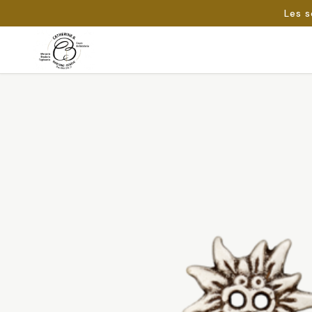
Les s
Passer
au
Rechercher :
contenu