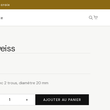
 croix
te
eiss
ec 2 trous, diamètre 20 mm
+
AJOUTER AU PANIER
té