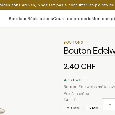
oldes sont arrivés, n'hésitez pas à consulter les points de
Boutique
Réalisations
Cours de broderie
Mon comp
BOUTONS
Bouton Edelw
2.40
CHF
En stock
Bouton Edelweiss métal av
Prix à la pièce
TAILLE
−
quanti
20 MM
35 MM
de