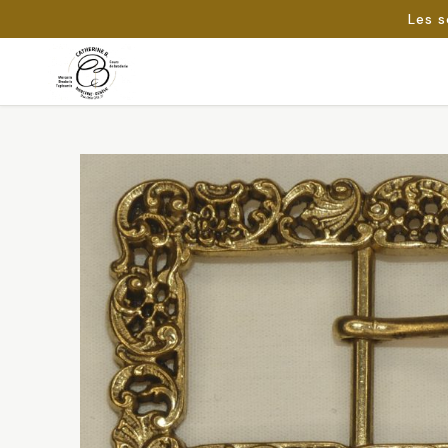
Les s
Passer
au
Rechercher :
contenu