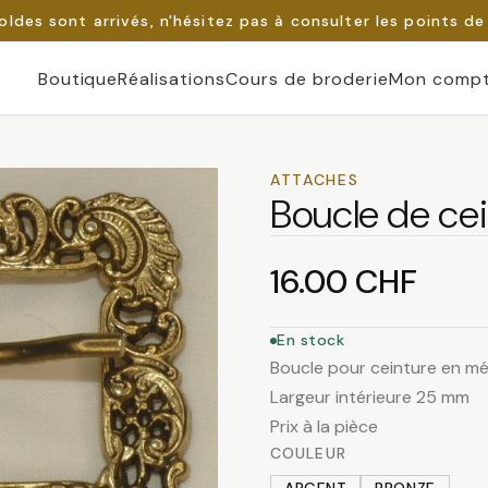
oldes sont arrivés, n'hésitez pas à consulter les points de
Boutique
Réalisations
Cours de broderie
Mon comp
ATTACHES
Boucle de ce
16.00
CHF
En stock
Boucle pour ceinture en mét
Largeur intérieure 25 mm
Prix à la pièce
COULEUR