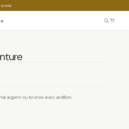
 croix
te
inture
al argent ou bronze avec ardillon.