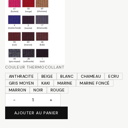
COULEUR THERMOCOLLANT
ANTHRACITE
BEIGE
BLANC
CHAMEAU
ECRU
GRIS MOYEN
KAKI
MARINE
MARINE FONCÉ
MARRON
NOIR
ROUGE
−
+
quantité
de
AJOUTER AU PANIER
Bord
côte