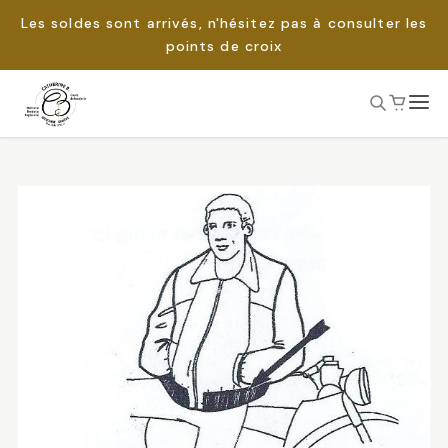
Les soldes sont arrivés, n'hésitez pas à consulter les
points de croix
Passer
au
Rechercher :
contenu