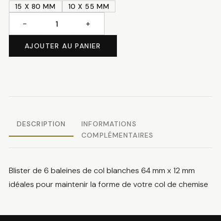
15 X 80 MM
10 X 55 MM
−
+
quantité
de
AJOUTER AU PANIER
Baleines
de
col
DESCRIPTION
INFORMATIONS
COMPLÉMENTAIRES
Blister de 6 baleines de col blanches 64 mm x 12 mm
idéales pour maintenir la forme de votre col de chemise