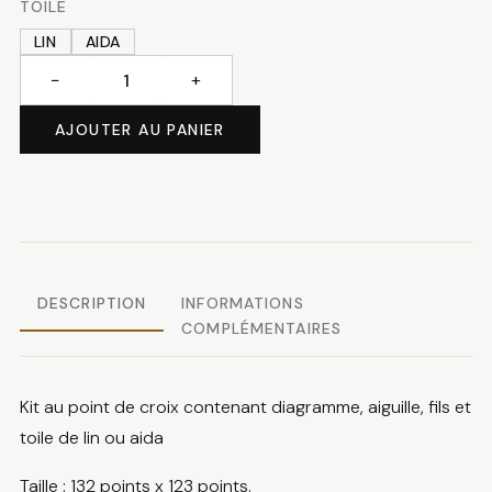
TOILE
LIN
AIDA
−
+
quantité
de
AJOUTER AU PANIER
Au
pays
des
gnomes
DESCRIPTION
INFORMATIONS
COMPLÉMENTAIRES
Kit au point de croix contenant diagramme, aiguille, fils et
toile de lin ou aida
Taille : 132 points x 123 points.