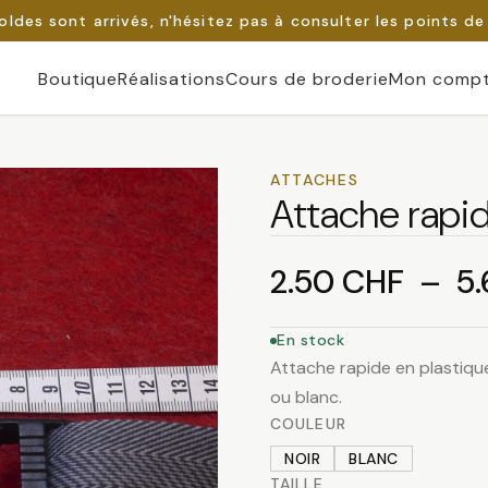
oldes sont arrivés, n'hésitez pas à consulter les points de
Boutique
Réalisations
Cours de broderie
Mon comp
ATTACHES
Attache rapi
2.50
CHF
–
5
En stock
Attache rapide en plastiqu
ou blanc.
COULEUR
NOIR
BLANC
TAILLE