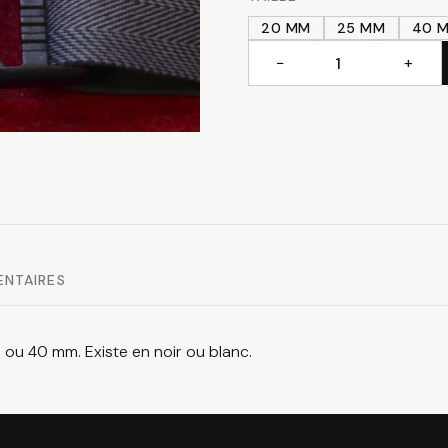
20 MM
25 MM
40 
−
+
quantité
de
Attache
rapide
ENTAIRES
 ou 40 mm. Existe en noir ou blanc.