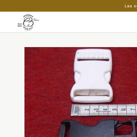
Les s
Passer
au
Rechercher :
contenu