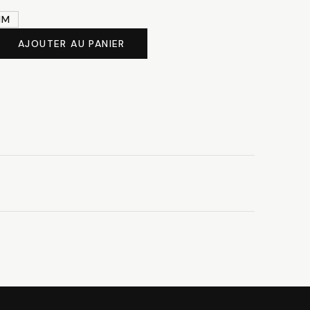
à
MM
5.60 CHF
AJOUTER AU PANIER