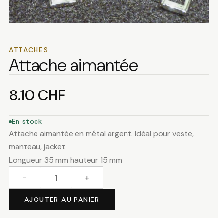
ATTACHES
Attache aimantée
8.10
CHF
En stock
Attache aimantée en métal argent. Idéal pour veste,
manteau, jacket
Longueur 35 mm hauteur 15 mm
−
+
quantité
de
AJOUTER AU PANIER
Attache