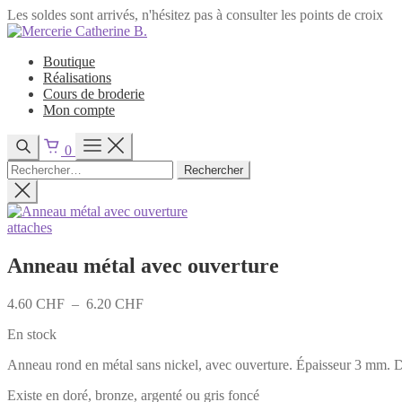
Les soldes sont arrivés, n'hésitez pas à consulter les points de croix
Passer
au
Boutique
contenu
Réalisations
Cours de broderie
Mon compte
0
Rechercher :
attaches
Anneau métal avec ouverture
Plage
4.60
CHF
–
6.20
CHF
de
En stock
prix :
4.60 CHF
Anneau rond en métal sans nickel, avec ouverture. Épaisseur 3 mm. D
à
6.20 CHF
Existe en doré, bronze, argenté ou gris foncé