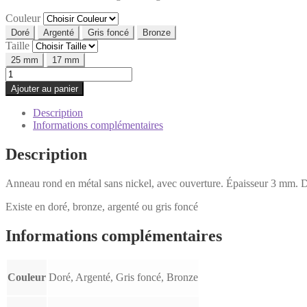
Couleur
Doré
Argenté
Gris foncé
Bronze
Taille
25 mm
17 mm
quantité
de
Ajouter au panier
Anneau
métal
Description
avec
Informations complémentaires
ouverture
Description
Anneau rond en métal sans nickel, avec ouverture. Épaisseur 3 mm. D
Existe en doré, bronze, argenté ou gris foncé
Informations complémentaires
Couleur
Doré, Argenté, Gris foncé, Bronze