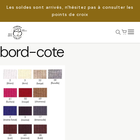
Les soldes sont arrivés, n'hésitez pas à consulter les
points de croix
Passer
bord-cote
au
Rechercher :
contenu