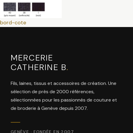
Navigation
Previous
bord-cote
post:
de
l’article
MERCERIE
CATHERINE B
.
Fils, laines, tissus et accessoires de création. Une
sélection de près de 2000 références,
sélectionnées pour les passionnés de couture et
de broderie à Genève depuis 2007.
GENÈVE · FONDÉE EN 2007