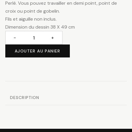
Perlé. Vous pouvez travailler en demi point, point de
croix ou point de gobelin.
Fils et aiguille non inclus.
Dimension du dessin 38 X 49 cm
−
+
quantité
de
AJOUTER AU PANIER
Vue
du
ciel
DESCRIPTION