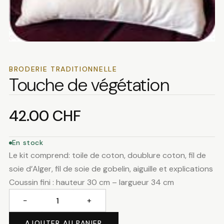
BRODERIE TRADITIONNELLE
Touche de végétation
42.00
CHF
En stock
Le kit comprend: toile de coton, doublure coton, fil de
soie d’Alger, fil de soie de gobelin, aiguille et explications
Coussin fini : hauteur 30 cm – largueur 34 cm
−
+
quantité
de
AJOUTER AU PANIER