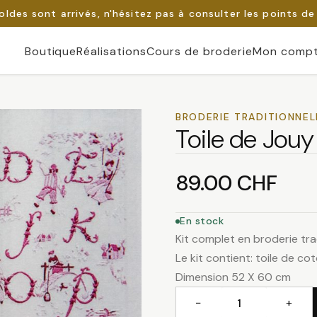
oldes sont arrivés, n'hésitez pas à consulter les points de
Boutique
Réalisations
Cours de broderie
Mon comp
BRODERIE TRADITIONNEL
Toile de Jou
89.00
CHF
En stock
Kit complet en broderie tra
Le kit contient: toile de cot
Dimension 52 X 60 cm
−
+
quantité