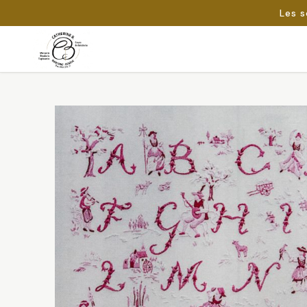
Les s
Passer
au
Rechercher :
contenu