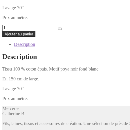
Lavage 30°
Prix au mètre.
quantité
m
de
Ajouter au panier
Tissu
Poya
Description
coton
épais
Description
Tissu 100 % coton épais. Motif poya noir fond blanc
En 150 cm de large.
Lavage 30°
Prix au mètre.
Mercerie
Catherine B
.
Fils, laines, tissus et accessoires de création. Une sélection de près 