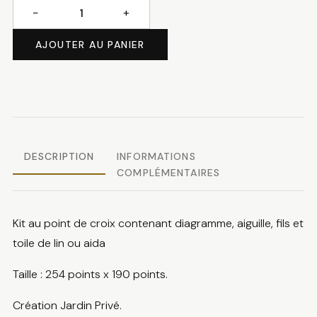
−
+
quantité
de
AJOUTER AU PANIER
Sampler
aux
fleurs
DESCRIPTION
INFORMATIONS
COMPLÉMENTAIRES
Kit au point de croix contenant diagramme, aiguille, fils et
toile de lin ou aida
Taille : 254 points x 190 points.
Création Jardin Privé.