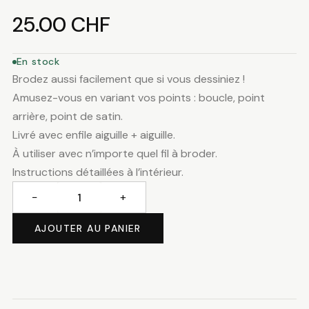
25.00
CHF
En stock
Brodez aussi facilement que si vous dessiniez !
Amusez-vous en variant vos points : boucle, point
arrière, point de satin.
Livré avec enfile aiguille + aiguille.
À utiliser avec n’importe quel fil à broder.
Instructions détaillées à l’intérieur.
−
+
quantité
de
AJOUTER AU PANIER
Punch
needle