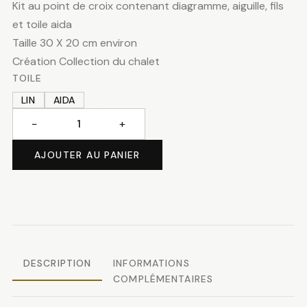
Kit au point de croix contenant diagramme, aiguille, fils
et toile aida
Taille 30 X 20 cm environ
Création Collection du chalet
TOILE
LIN
AIDA
−
+
quantité
de
AJOUTER AU PANIER
Poya
DESCRIPTION
INFORMATIONS
COMPLÉMENTAIRES