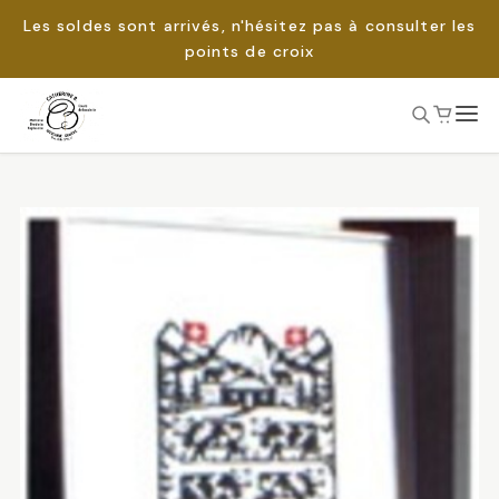
Les soldes sont arrivés, n'hésitez pas à consulter les
points de croix
Passer
au
Rechercher :
contenu