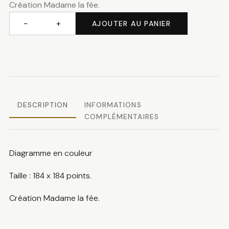
Création Madame la fée.
était :
est :
−
+
AJOUTER AU PANIER
quantité
25.00 CHF.
5.00 CHF.
de
Petits
secrets
DESCRIPTION
INFORMATIONS
COMPLÉMENTAIRES
Diagramme en couleur
Taille : 184 x 184 points.
Création Madame la fée.