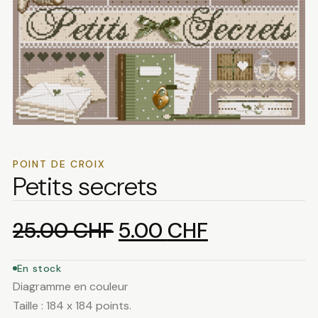
POINT DE CROIX
Petits secrets
Le
Le
25.00
CHF
5.00
CHF
prix
prix
En stock
Diagramme en couleur
initial
actuel
Taille : 184 x 184 points.