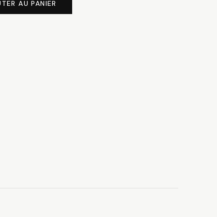
00 CHF.
49.50 CHF.
TER AU PANIER