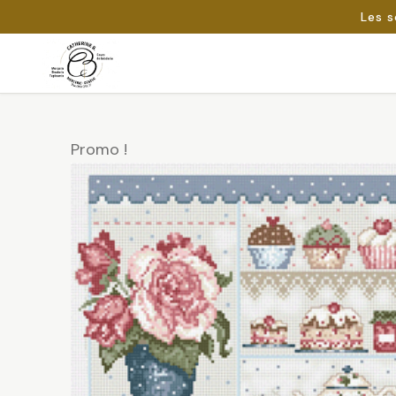
Les s
Passer
au
Rechercher :
contenu
Promo !