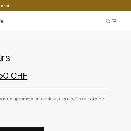
 croix
te
urs
Le
.50
CHF
x
prix
ant diagramme en couleur, aiguille, fils et toile de
ial
actuel
t :
est :