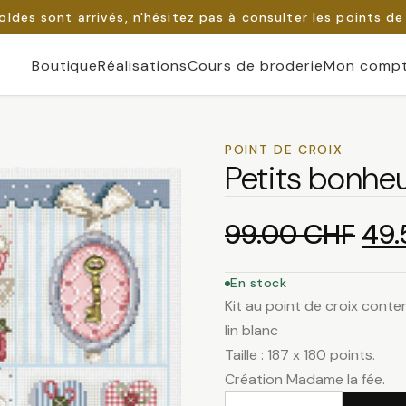
oldes sont arrivés, n'hésitez pas à consulter les points de
Boutique
Réalisations
Cours de broderie
Mon comp
POINT DE CROIX
Petits bonhe
Le
99.00
CHF
49
pri
En stock
Kit au point de croix conten
init
lin blanc
Taille : 187 x 180 points.
étai
Création Madame la fée.