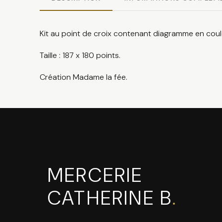
Kit au point de croix contenant diagramme en couleur, 
Taille : 187 x 180 points.
Création Madame la fée.
MERCERIE
CATHERINE B
.