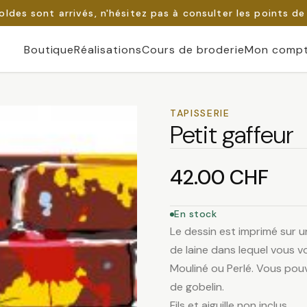
oldes sont arrivés, n'hésitez pas à consulter les points de
Boutique
Réalisations
Cours de broderie
Mon comp
TAPISSERIE
Petit gaffeur
42.00
CHF
En stock
Le dessin est imprimé sur u
de laine dans lequel vous vo
Mouliné ou Perlé. Vous pouv
de gobelin.
Fils et aiguille non inclus.