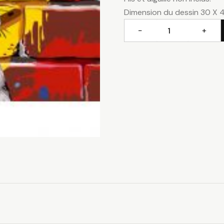
Dimension du dessin 30 X 
−
+
quantité
de
Petit
gaffeur