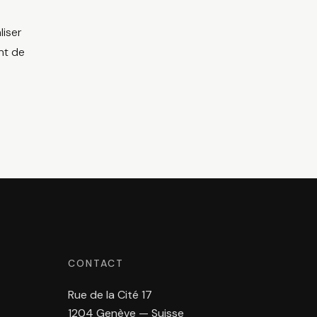
liser
nt de
CONTACT
Rue de la Cité 17
1204 Genève — Suisse