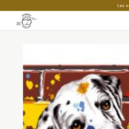
Les s
Passer
au
Rechercher :
contenu