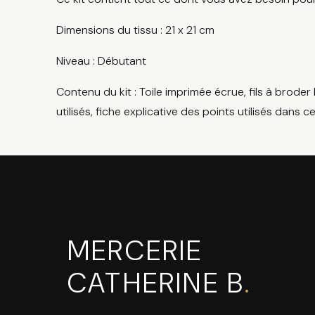
Dimensions du tissu : 21 x 21 cm
Niveau : Débutant
Contenu du kit : Toile imprimée écrue, fils à broder
utilisés, fiche explicative des points utilisés dans 
MERCERIE
CATHERINE B
.