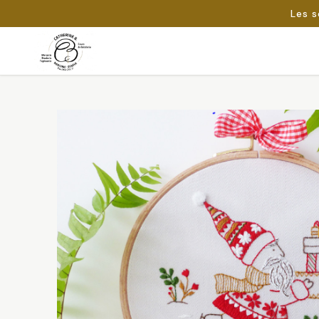
Les s
Passer
au
Rechercher :
contenu