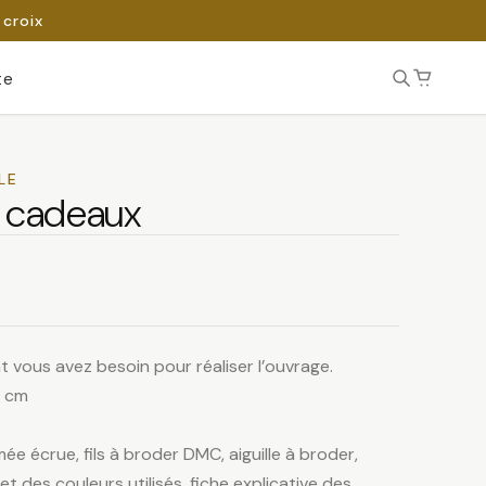
 croix
te
LE
x cadeaux
t vous avez besoin pour réaliser l’ouvrage.
1 cm
mée écrue, fils à broder DMC, aiguille à broder,
t des couleurs utilisés, fiche explicative des