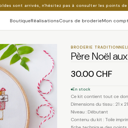
oldes sont arrivés, n'hésitez pas à consulter les points de
Boutique
Réalisations
Cours de broderie
Mon comp
BRODERIE TRADITIONNEL
Père Noël au
30.00
CHF
En stock
Ce kit contient tout ce don
Dimensions du tissu : 21 x 2
Niveau : Débutant
Contenu du kit : Toile impri
fiche technique des points e