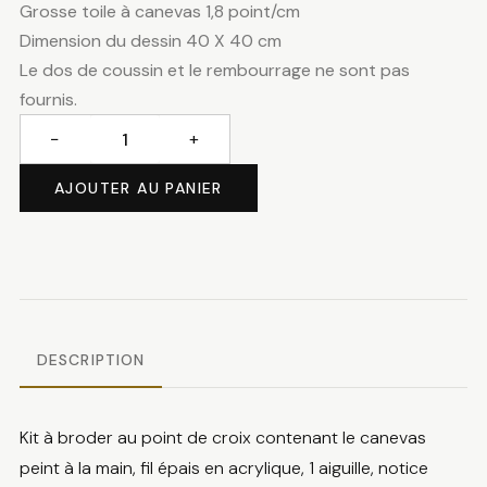
Grosse toile à canevas 1,8 point/cm
Dimension du dessin 40 X 40 cm
Le dos de coussin et le rembourrage ne sont pas
fournis.
−
+
quantité
de
AJOUTER AU PANIER
Paysage
avec
lac
DESCRIPTION
Kit à broder au point de croix contenant le canevas
peint à la main, fil épais en acrylique, 1 aiguille, notice