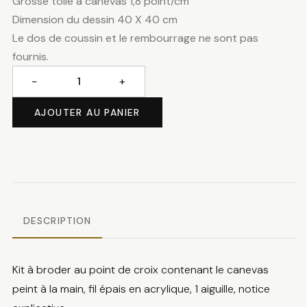
Grosse toile à canevas 1,8 point/cm
Dimension du dessin 40 X 40 cm
Le dos de coussin et le rembourrage ne sont pas
fournis.
−
+
quantité
de
AJOUTER AU PANIER
Papa
Noël
DESCRIPTION
Kit à broder au point de croix contenant le canevas
peint à la main, fil épais en acrylique, 1 aiguille, notice