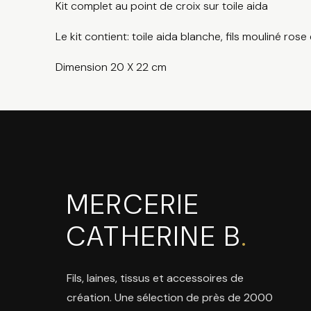
Kit complet au point de croix sur toile aida
Le kit contient: toile aida blanche, fils mouliné rose
Dimension 20 X 22 cm
MERCERIE
CATHERINE B
.
Fils, laines, tissus et accessoires de
création. Une sélection de près de 2000