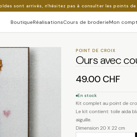
oldes sont arrivés, n'hésitez pas à consulter les points de
Boutique
Réalisations
Cours de broderie
Mon comp
POINT DE CROIX
Ours avec co
49.00
CHF
En stock
Kit complet au point de croi
Le kit contient: toile aida 
aiguille.
Dimension 20 X 22 cm