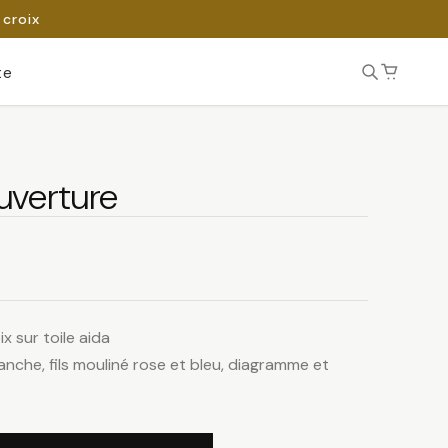
 croix
te
uverture
x sur toile aida
blanche, fils mouliné rose et bleu, diagramme et