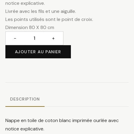
notice explicative.
Livrée avec les fils et une aiguille.
Les points utilisés sont le point de croix.
Dimension 80 X 80 cm
−
+
quantité
de
AJOUTER AU PANIER
Nappe
papillons
bleus
DESCRIPTION
Nappe en toile de coton blanc imprimée ourlée avec
notice explicative.